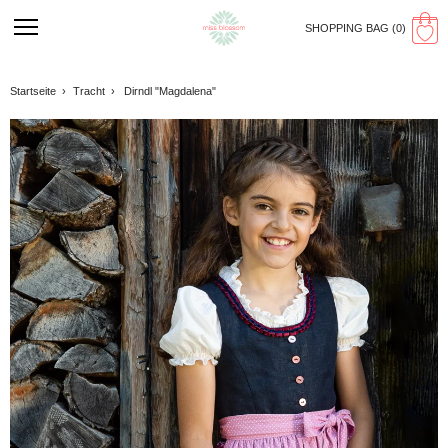
SHOPPING BAG (
0
)
Startseite
›
Tracht
›
Dirndl "Magdalena"